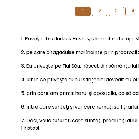
2
3
4
1
1. Pavel, rob al lui Isus Hristos, chemat să fie a
2. pe care o făgăduise mai înainte prin proorocii Să
3. Ea priveşte pe Fiul Său, născut din sămânţa lui 
4. iar în ce priveşte duhul sfinţeniei dovedit cu p
5. prin care am primit harul şi apostolia, ca să 
6. între care sunteţi şi voi, cei chemaţi să fiţi ai lui
7. Deci, vouă tuturor, care sunteţi preaiubiţi ai l
Hristos!