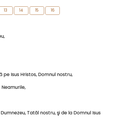
13
14
15
16
eu,
că pe Isus Hristos, Domnul nostru,
e Neamurile,
la Dumnezeu, Tatăl nostru, şi de la Domnul Isus