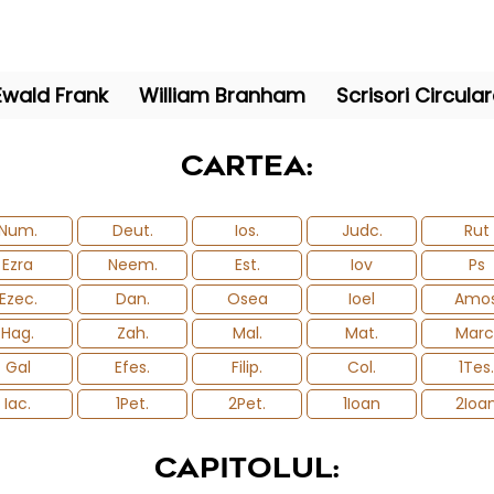
Ewald Frank
William Branham
Scrisori Circula
CARTEA:
Num.
Deut.
Ios.
Judc.
Rut
Ezra
Neem.
Est.
Iov
Ps
Ezec.
Dan.
Osea
Ioel
Amo
Hag.
Zah.
Mal.
Mat.
Marc
Gal
Efes.
Filip.
Col.
1Tes.
Iac.
1Pet.
2Pet.
1Ioan
2Ioa
CAPITOLUL: