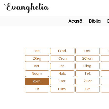
Acasă
Biblia
Fac.
Exod.
Lev.
2Reg
1Cron.
2Cron.
Isa.
Ier.
Pling.
Naum
Hab.
Tef.
1Cor.
2Cor
Rom.
Tit
Filim.
Evr.