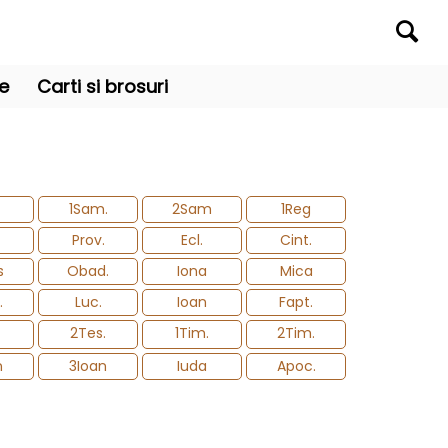
re
Carti si brosuri
1Sam.
2Sam
1Reg
Prov.
Ecl.
Cint.
s
Obad.
Iona
Mica
.
Luc.
Ioan
Fapt.
2Tes.
1Tim.
2Tim.
n
3Ioan
Iuda
Apoc.