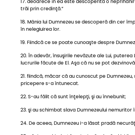
17. deoarece în ea este descoperită o neprihănir
trăi prin credinţă.”
18. Mânia lui Dumnezeu se descoperă din cer împot
în nelegiuirea lor.
19. Fiindcă ce se poate cunoaşte despre Dumnezeu
20. În adevăr, însuşirile nevăzute ale Lui, puterea
lucrurile făcute de El. Aşa că nu se pot dezvinovăţ
21. fiindcă, măcar că au cunoscut pe Dumnezeu, nu
pricepere s-a întunecat.
22. S-au fălit că sunt înţelepţi, şi au înnebunit;
23. şi au schimbat slava Dumnezeului nemuritor î
24. De aceea, Dumnezeu i-a lăsat pradă necurăţiei,