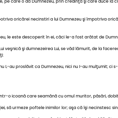
e, pe care o dă Dumnezeu, prin credinţă şi care duce la cr
riva oricărei necinstiri a lui Dumnezeu şi împotriva orică
, le este descoperit în ei, căci le-a fost arătat de Dumn
 Lui veşnică şi dumnezeirea Lui, se văd lămurit, de la facere
i;
 L-au proslăvit ca Dumnezeu, nici nu I-au mulţumit; ci s-au
ntr-o icoană care seamănă cu omul muritor, păsări, dobit
 să urmeze poftele inimilor lor; aşa că îşi necinstesc sing