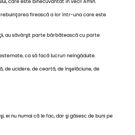
ului, care este binecuvântat în veci! Amin.
trebuinţarea firească a lor într-una care este
alţii, au săvârşit parte bărbătească cu parte
estemate, ca să facă lucruri neîngăduite.
zmă, de ucidere, de ceartă, de înşelăciune, de
i, ei nu numai că le fac, dar şi găsesc de buni pe