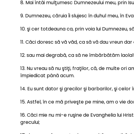
8. Mai întâi mulţumesc Dumnezeului meu, prin Isus
9. Dumnezeu, căruia Îi slujesc în duhul meu, în E
10. şi cer totdeauna ca, prin voia lui Dumnezeu, să 
11. Căci doresc să vă văd, ca să vă dau vreun dar
12. sau mai degrabă, ca să ne îmbărbătăm laolaltă
13. Nu vreau să nu ştiţi, fraţilor, că, de multe or
împiedicat până acum.
14. Eu sunt dator şi grecilor şi barbarilor, şi celor 
15. Astfel, în ce mă priveşte pe mine, am o vie d
16. Căci mie nu mi-e ruşine de Evanghelia lui Hris
grecului;