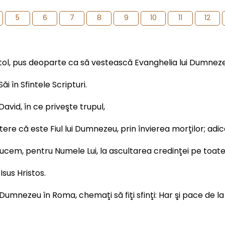
5
6
7
8
9
10
11
12
postol, pus deoparte ca să vestească Evanghelia lui Dumnez
i în Sfintele Scripturi.
David, în ce priveşte trupul,
utere că este Fiul lui Dumnezeu, prin învierea morţilor; adi
aducem, pentru Numele Lui, la ascultarea credinţei pe toat
 Isus Hristos.
ui Dumnezeu în Roma, chemaţi să fiţi sfinţi: Har şi pace de 