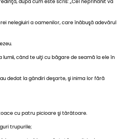
edinţă, după cum este scris: „Cel neprihănit va
rei nelegiuiri a oamenilor, care înăbuşă adevărul
ezeu.
a lumii, când te uiţi cu băgare de seamă la ele în
 dedat la gândiri deşarte, şi inima lor fără
oace cu patru picioare şi târâtoare.
uri trupurile;