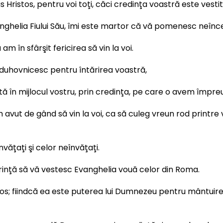
 Hristos, pentru voi toţi, căci credinţa voastră este vesti
vanghelia Fiului Său, îmi este martor că vă pomenesc neînce
am în sfârşit fericirea să vin la voi.
 duhovnicesc pentru întărirea voastră,
 în mijlocul vostru, prin credinţa, pe care o avem împreună
i am avut de gând să vin la voi, ca să culeg vreun rod printre
învăţaţi şi celor neînvăţaţi.
orinţă să vă vestesc Evanghelia vouă celor din Roma.
tos; fiindcă ea este puterea lui Dumnezeu pentru mântuirea 