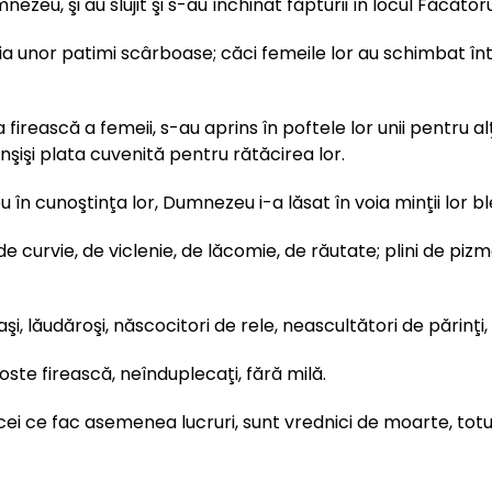
zeu, şi au slujit şi s-au închinat făpturii în locul Făcător
ia unor patimi scârboase; căci femeile lor au schimbat în
ea firească a femeii, s-au aprins în poftele lor unii pentru 
înşişi plata cuvenită pentru rătăcirea lor.
n cunoştinţa lor, Dumnezeu i-a lăsat în voia minţii lor bl
, de curvie, de viclenie, de lăcomie, de răutate; plini de pi
şi, lăudăroşi, născocitori de rele, neascultători de părinţi,
oste firească, neînduplecaţi, fără milă.
ei ce fac asemenea lucruri, sunt vrednici de moarte, totuş