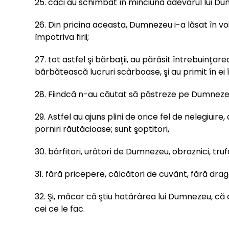
25. căci au schimbat în minciună adevărul lui Dumne
26. Din pricina aceasta, Dumnezeu i-a lăsat în vo
împotriva firii;
27. tot astfel şi bărbaţii, au părăsit întrebuinţar
bărbătească lucruri scârboase, şi au primit în ei 
28. Fiindcă n-au căutat să păstreze pe Dumnezeu î
29. Astfel au ajuns plini de orice fel de nelegiuire
porniri răutăcioase; sunt şoptitori,
30. bârfitori, urâtori de Dumnezeu, obraznici, trufa
31. fără pricepere, călcători de cuvânt, fără drag
32. Şi, măcar că ştiu hotărârea lui Dumnezeu, că c
cei ce le fac.