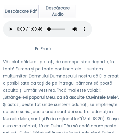
Descărcare
Descărcare Pdf
Audio
Fr. Frank
Vă salut călduros pe toți, de aproape și de departe, în
toată Europa și pe toate continentele. Îi suntem
mulțumitori Domnului Dumnezeului nostru că El a creat
o posibilitate ca toți de pe întregul pământ să poată
asculta și urmări vestirea. Încă mai este valabil:
„Strânge-Mi poporul Meu, ca să asculte Cuvintele Mele”.
Și astăzi, peste tot unde suntem adunați, se împlinește
ce este scris: „acolo unde sunt doi sau trei adunaţi în
Numele Meu, sunt şi Eu în mijlocul lor”(Mat. 18:20). Și așa
cum s-a cântat, fă ca Duhul Tău să cadă acum peste
noi toți. Duhul Sfânt călăuzește în tot adevărul. Duhul