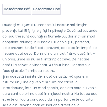
Descărcare Pdf
Descărcare Doc
Laude şi mulţumiri Dumnezeului nostru! Noi simţim
prezenţa Lui. El îşi ţine şi îşi împlineşte Cuvântul Lui: unde
doi sau trei sunt adunaţi în Numele Lui, dar într-un mod
conştient adunaţi în Numele Lui, acolo şi El, personal,
este prezent. Unde El este prezent, acolo se întâmplă de
fiecare dată ceva. Domnul nu a intrat într-o casă, într-
un oraş, unde să nu se fi întâmplat ceva. De fiecare
dată El a salvat, a vindecat. A făcut bine. Tot astfel o
face şi astăzi în mijlocul nostru.
Şi în această înainte de masă de astăzi vă spunem
tuturor un „Bine aţi venit” şi cum am făcut-o
întotdeauna, într-un mod special, acelora care au venit,
care sunt de prima dată în mijlocul nostru. Nu tot ce aud
ei, este un lucru cunoscut, dar important este ca totul
să fie din Cuvânt, doar atunci vine direct de la