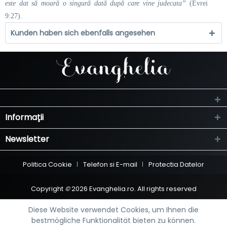
este dat să moară o singură dată după care vine judecata”
(Evrei
9:27).
Kunden haben sich ebenfalls angesehen
Informații
Newsletter
Politica Cookie
Telefon si E-mail
Protectia Datelor
Copyright
©
2026 Evanghelia.ro. All rights reserved
Diese Website verwendet Cookies, um Ihnen die
bestmögliche Funktionalität bieten zu können.