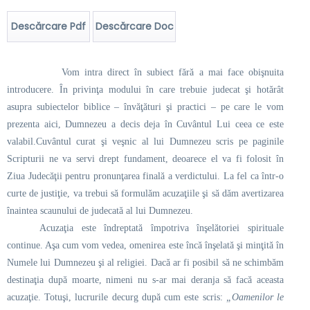
Descărcare Pdf
Descărcare Doc
Vom intra direct în subiect fără a mai face obişnuita
introducere. În privinţa modului în care trebuie judecat şi hotărât
asupra subiectelor biblice – învăţături şi practici – pe care le vom
prezenta aici, Dumnezeu a decis deja în Cuvântul Lui ceea ce este
valabil.
Cuvântul curat şi veşnic al lui Dumnezeu
scris pe paginile
Scripturii
ne va servi drept fundament, deoarece el va fi folosit în
Ziua Judecăţii pentru pronunţarea finală a verdictului. La fel ca într-o
curte de justiţie, va trebui să formulăm acuzaţiile şi să dăm avertizarea
înaintea scaunului de judecată al lui Dumnezeu.
Acuzaţia este îndreptată împotriva înşelătoriei spirituale
continue. Aşa cum vom vedea, omenirea este încă înşelată şi minţită în
Numele lui Dumnezeu şi al religiei. Dacă ar fi posibil să ne schimbăm
destinaţia după moarte, nimeni nu s-ar mai deranja să facă aceasta
acuzaţie. Totuşi, lucrurile decurg după cum este scris:
„Oamenilor le