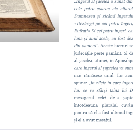
„Îngerul al șaselea a sunat din
cele patru coarne ale altarul
Dumnezeu și zicând îngerului
«Dezleagă pe cei patru îngeri,
Eufrat!» Și cei patru îngeri, ca
luna și anul acela, au fost dez
din oameni”
. Aceste lucruri 
judecățile peste pământ. Și d
al șaselea, atunci, în Apocali
care îngerul al șaptelea va sun
mai rămăsese unul. Iar acu
spune:
„în zilele în care înge
lui, se va sfârși taina lui
mesagerul celei de-a șapte
întotdeauna pluralul cuvânt
pentru că el a fost ultimul îng
și el a avut mesajul.