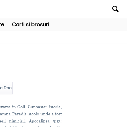
re
Carti si brosuri
re Doc
varsă în Golf. Cunoașteți istoria,
eamnă Paradis. Acolo unde a fost
rii nimicirii. Apocalipsa 9:13: