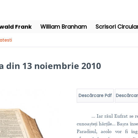
wald Frank
William Branham
Scrisori Circula
ratesti
la din 13 noiembrie 2010
Descărcare Pdf
Descărca
… Iar râul Eufrat se re
cunoașteți hărțile… Bașra îns
Paradisul, acolo vor fi înge