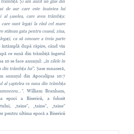
 trâmbiță. Și am auzit un glas din
ui de aur care este înaintea lui
 al șaselea, care avea trâmbița:
 care sunt legați la râul cel mare
re stăteau gata pentru ceasul, ziua,
legați, ca să omoare a treia parte
se întâmplă după răpire, când vin
upă ce sună din trâmbiță îngerul
psa 10 se face anunțul:
„în zilele în
a din trâmbița lui”
. Șase sunaseră,
m anunțul din Apocalipsa 10:7
rul al șaptelea va suna din trâmbița
 Dumnezeu…”
. William Branham,
a epoci a Bisericii, a folosit
ului, „taine”, „taine”, „taine”
er pentru ultima epocă a Bisericii