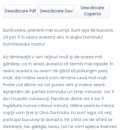
Descărcare
Descărcare Pdf
Descărcare Doc
Coperta
Bună seara, prietenii mei scumpi. Sunt aşa de bucuros
că pot fi în seara aceasta aici, în slujba Domnului
Dumnezeului nostru!
Azi dimineaţă v-am reţinut mult şi de aceea mă
gândesc ca în seara aceasta să termin mai repede. În
seara aceasta nu avem de gând să prelungim prea
mult, dar mâine seară vom rămâne ceva mai mult.
Poate unii dintre voi vor putea veni şi mâine seară.
Aşteptăm din partea Domnului un timp minunat. Vor fi
aici musafiri cunoscuţi. Fiecăruia dintre noi îi vor fi
îngăduite numai câteva minute. Mâine seară la miezul
nopţii vom ţine şi Cina Domnului. Eu sunt sigur că veţi
participa bucuroşi la aceasta. Pe când cei de afară se
distrează, fac gălăgie, beau, noi ne vom apleca înaintea