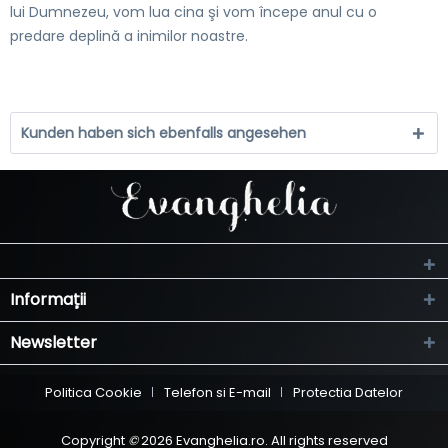
lui Dumnezeu, vom lua cina şi vom începe anul cu o
predare deplină a inimilor noastre.
Kunden haben sich ebenfalls angesehen
Informații
Newsletter
Politica Cookie
Telefon si E-mail
Protectia Datelor
Copyright
©
2026 Evanghelia.ro. All rights reserved