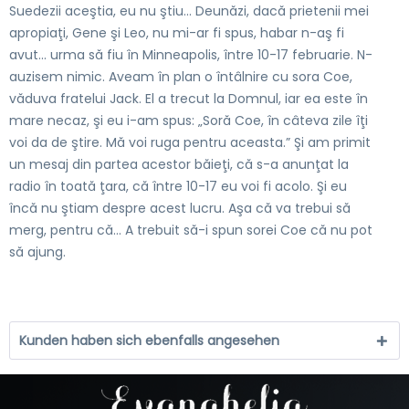
Suedezii aceştia, eu nu ştiu... Deunăzi, dacă prietenii mei
apropiaţi, Gene şi Leo, nu mi-ar fi spus, habar n-aş fi
avut... urma să fiu în Minneapolis, între 10-17 februarie. N-
auzisem nimic. Aveam în plan o întâlnire cu sora Coe,
văduva fratelui Jack. El a trecut la Domnul, iar ea este în
mare necaz, şi eu i-am spus: „Soră Coe, în câteva zile îţi
voi da de ştire. Mă voi ruga pentru aceasta.” Şi am primit
un mesaj din partea acestor băieţi, că s-a anunţat la
radio în toată ţara, că între 10-17 eu voi fi acolo. Şi eu
încă nu ştiam despre acest lucru. Aşa că va trebui să
merg, pentru că… A trebuit să-i spun sorei Coe că nu pot
să ajung.
Kunden haben sich ebenfalls angesehen