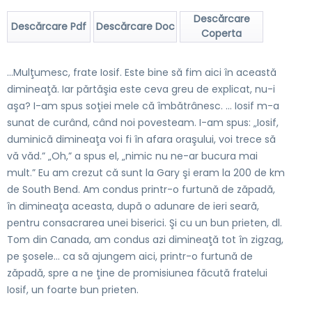
Descărcare
Descărcare Pdf
Descărcare Doc
Coperta
…Mulţumesc, frate Iosif. Este bine să fim aici în această
dimineaţă. Iar părtăşia este ceva greu de explicat, nu-i
aşa? I-am spus soţiei mele că îmbătrânesc. … Iosif m-a
sunat de curând, când noi povesteam. I-am spus: „Iosif,
duminică dimineaţa voi fi în afara oraşului, voi trece să
vă văd.” „Oh,” a spus el, „nimic nu ne-ar bucura mai
mult.” Eu am crezut că sunt la Gary şi eram la 200 de km
de South Bend. Am condus printr-o furtună de zăpadă,
în dimineaţa aceasta, după o adunare de ieri seară,
pentru consacrarea unei biserici. Şi cu un bun prieten, dl.
Tom din Canada, am condus azi dimineaţă tot în zigzag,
pe şosele... ca să ajungem aici, printr-o furtună de
zăpadă, spre a ne ţine de promisiunea făcută fratelui
Iosif, un foarte bun prieten.