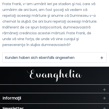
Frate Frank, v-am urmărit ieri pe stadion şi noi, care vă
urmărim de ani buni, am fost şocaţi să vedem că
repetaţi aceeaşi mărturie şi anume că Dumnezeu v-a
chemat la slujbă. De ani buni repetaţi aceeaşi mărturie.
Indiferent de ce spun batjocoritorii, dumneavoastră
rămâneţi credincios acestei mărturii. Frate Frank, de
unde vă vine forţa, de unde vă vine curajul şi
perseverenţa în slujba dumneavoastră?
Kunden haben sich ebenfalls angesehen
Informații
Newsletter