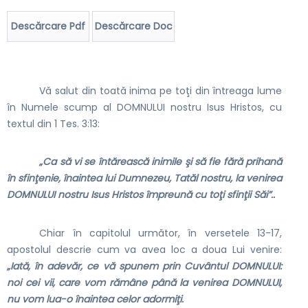
Descărcare Pdf
Descărcare Doc
Vă salut din toată inima pe toţi din întreaga lume
în Numele scump al DOMNULUI nostru Isus Hristos, cu
textul din 1 Tes. 3:13:
„Ca să vi se întărească inimile şi să fie fără prihană
în sfinţenie, înaintea lui Dumnezeu, Tatăl nostru, la venirea
DOMNULUI nostru Isus Hristos împreună cu toţi sfinţii Săi”..
Chiar în capitolul următor, în versetele 13-17,
apostolul descrie cum va avea loc a doua Lui venire:
„Iată, în adevăr, ce vă spunem prin Cuvântul DOMNULUI:
noi cei vii, care vom rămâne până la venirea DOMNULUI,
nu vom lua-o înaintea celor adormiţi.