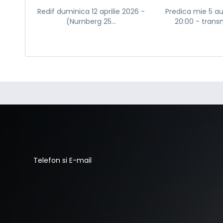
Redif duminica 12 aprilie 2026 -
Predica mie 5 a
(Nurnberg 25...
20:00 - transm
Telefon si E-mail