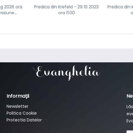
ug 2026 ora
Predica din Krefeld - 29 10 2023
Predica din 
isiune...
ora 11:00
o
Informații
Ne
Newsletter
Lăs
Politica Cookie
eve
Protectia Datelor
Eva