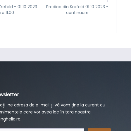
Krefeld - 01 10 2023
Predica din Krefeld 01 10 2023 -
Pr
ra 11:00
continuare
sep
wsletter
ați-ne adresa de e-mail și vă vom ține la curent cu
nimentele care vor avea loc în țara noastra
nghelia.ro.