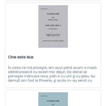
Cine este Isus
În ceea ce mă priveşte, am avut până acum o masă
sărbătorească cu acest mic dejun. De obicei se
primeşte mâncare rece, pâin e cu unt şi cu jeleu. Nu
demult am fost la Phoenix, şi acolo m-au servit cu
plăcinte noi în sud le spunem...