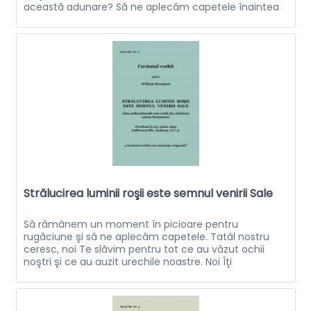
această adunare? Să ne aplecăm capetele înaintea
Lui. Tată ceresc, noi suntem un popor...
Strălucirea luminii roşii este semnul venirii Sale
Să rămânem un moment în picioare pentru
rugăciune şi să ne aplecăm capetele. Tatăl nostru
ceresc, noi Te slăvim pentru tot ce au văzut ochii
noştri şi ce au auzit urechile noastre. Noi Îţi
mulţumim, DOAMNE, pentru că noi ştim astăzi că...