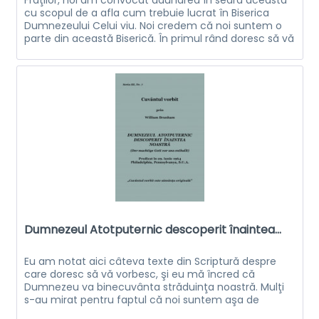
cu scopul de a afla cum trebuie lucrat în Biserica
Dumnezeului Celui viu. Noi credem că noi suntem o
parte din această Biserică. În primul rând doresc să vă
spun că aici este, după cum...
Dumnezeul Atotputernic descoperit înaintea...
Eu am notat aici câteva texte din Scriptură despre
care doresc să vă vorbesc, şi eu mă încred că
Dumnezeu va binecuvânta străduinţa noastră. Mulţi
s-au mirat pentru faptul că noi suntem aşa de
deosebiţi şi cu voci mai tari. Voi ştiţi că...