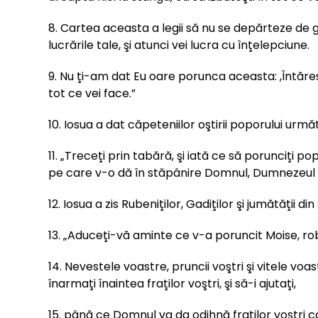
8. Cartea aceasta a legii să nu se depărteze de gu
lucrările tale, şi atunci vei lucra cu înţelepciune.
9. Nu ţi-am dat Eu oare porunca aceasta: ,Întăre
tot ce vei face.”
10. Iosua a dat căpeteniilor oştirii poporului ur
11. „Treceţi prin tabără, şi iată ce să porunciţi p
pe care v-o dă în stăpânire Domnul, Dumnezeul 
12. Iosua a zis Rubeniţilor, Gadiţilor şi jumătăţii di
13. „Aduceţi-vă aminte ce v-a poruncit Moise, rob
14. Nevestele voastre, pruncii voştri şi vitele vo
înarmaţi înaintea fraţilor voştri, şi să-i ajutaţi,
15. până ce Domnul va da odihnă fraţilor voştri ca