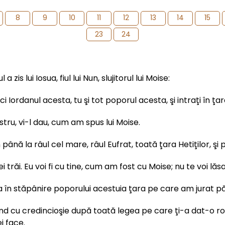
8
9
10
11
12
13
14
15
23
24
s lui Iosua, fiul lui Nun, slujitorul lui Moise:
Iordanul acesta, tu şi tot poporul acesta, şi intraţi în ţara
stru, vi-l dau, cum am spus lui Moise.
an până la râul cel mare, râul Eufrat, toată ţara Hetiţilor, 
trăi. Eu voi fi cu tine, cum am fost cu Moise; nu te voi lăsa,
 în stăpânire poporului acestuia ţara pe care am jurat pări
nd cu credincioşie după toată legea pe care ţi-a dat-o rob
i face.