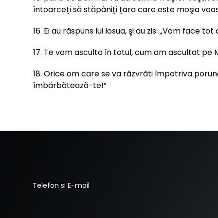
întoarceţi să stăpâniţi ţara care este moşia voas
16. Ei au răspuns lui Iosua, şi au zis: „Vom face to
17. Te vom asculta în totul, cum am ascultat pe 
18. Orice om care se va răzvrăti împotriva porunci
îmbărbătează-te!”
Telefon si E-mail