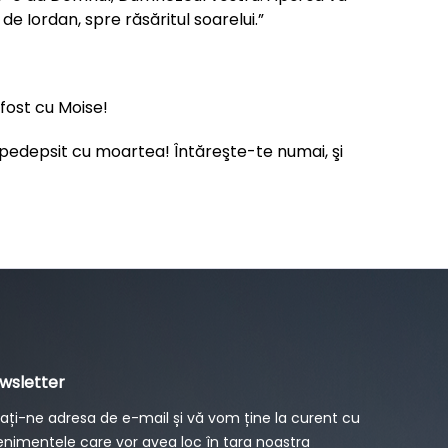
e Iordan, spre răsăritul soarelui.”
fost cu Moise!
ie pedepsit cu moartea! Întăreşte-te numai, şi
wsletter
ați-ne adresa de e-mail și vă vom ține la curent cu
nimentele care vor avea loc în țara noastra