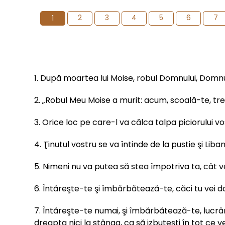
2
3
4
5
6
7
1
1. După moartea lui Moise, robul Domnului, Domnul a zi
2. „Robul Meu Moise a murit: acum, scoală-te, treci 
3. Orice loc pe care-l va călca talpa piciorului vo
4. Ţinutul vostru se va întinde de la pustie şi Lib
5. Nimeni nu va putea să stea împotriva ta, cât vei 
6. Întăreşte-te şi îmbărbătează-te, căci tu vei da
7. Întăreşte-te numai, şi îmbărbătează-te, lucrâ
dreapta nici la stânga, ca să izbuteşti în tot ce ve