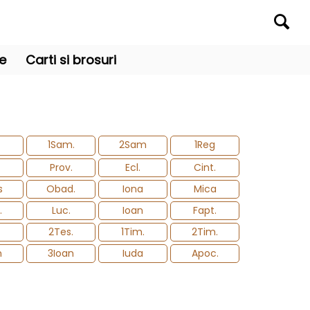
re
Carti si brosuri
1Sam.
2Sam
1Reg
Prov.
Ecl.
Cint.
s
Obad.
Iona
Mica
.
Luc.
Ioan
Fapt.
2Tes.
1Tim.
2Tim.
n
3Ioan
Iuda
Apoc.