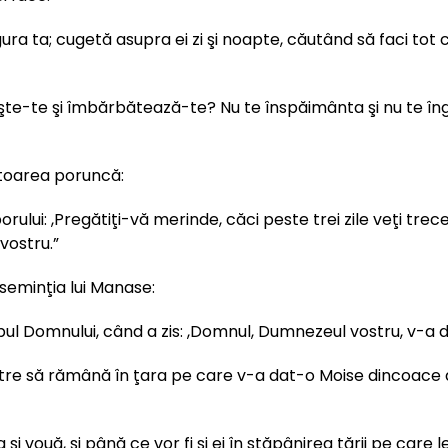
ra ta; cugetă asupra ei zi şi noapte, căutând să faci tot ce
şte-te şi îmbărbătează-te? Nu te înspăimânta şi nu te îng
mătoarea poruncă:
oporului: ,Pregătiţi-vă merinde, căci peste trei zile veţi tr
vostru.”
n seminţia lui Manase:
ul Domnului, când a zis: ,Domnul, Dumnezeul vostru, v-a d
astre să rămână în ţara pe care v-a dat-o Moise dincoace de 
 şi vouă, şi până ce vor fi şi ei în stăpânirea ţării pe ca