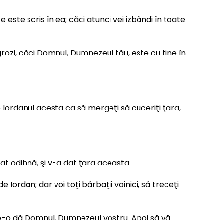
 este scris în ea; căci atunci vei izbândi în toate
rozi, căci Domnul, Dumnezeul tău, este cu tine în
ece Iordanul acesta ca să mergeţi să cuceriţi ţara,
at odihnă, şi v-a dat ţara aceasta.
Iordan; dar voi toţi bărbaţii voinici, să treceţi
re le-o dă Domnul, Dumnezeul vostru. Apoi să vă