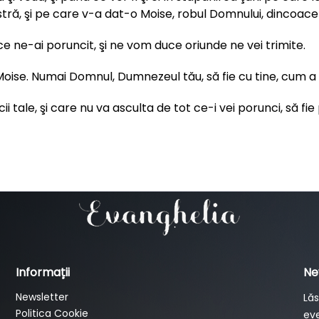
tră, şi pe care v-a dat-o Moise, robul Domnului, dincoace d
t ce ne-ai poruncit, şi ne vom duce oriunde ne vei trimite.
Moise. Numai Domnul, Dumnezeul tău, să fie cu tine, cum a 
i tale, şi care nu va asculta de tot ce-i vei porunci, să f
Informații
Ne
Newsletter
Lăs
Politica Cookie
eve