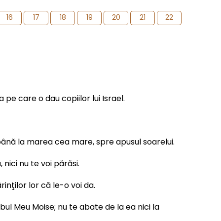
16
17
18
19
20
21
22
 pe care o dau copiilor lui Israel.
şi până la marea cea mare, spre apusul soarelui.
 nici nu te voi părăsi.
nţilor lor că le-o voi da.
ul Meu Moise; nu te abate de la ea nici la