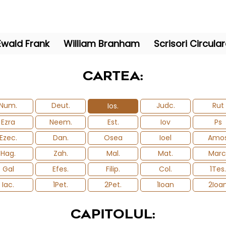
Ewald Frank
William Branham
Scrisori Circula
CARTEA:
Num.
Deut.
Judc.
Rut
Ios.
Ezra
Neem.
Est.
Iov
Ps
Ezec.
Dan.
Osea
Ioel
Amo
Hag.
Zah.
Mal.
Mat.
Marc
Gal
Efes.
Filip.
Col.
1Tes.
Iac.
1Pet.
2Pet.
1Ioan
2Ioa
CAPITOLUL: