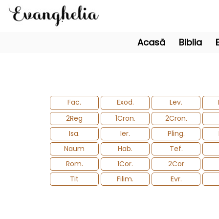
Acasă
Biblia
Fac.
Exod.
Lev.
2Reg
1Cron.
2Cron.
Isa.
Ier.
Pling.
Naum
Hab.
Tef.
Rom.
1Cor.
2Cor
Tit
Filim.
Evr.