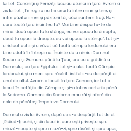
lui Lot. Cananiţii şi Fereziţii locuiau atunci în ţară. Avram a
zis lui Lot: „Te rog să nu fie ceartă între mine şi tine, şi
între păzitorii mei şi păzitorii tăi, căci suntem fraţi. Nu-i
oare toată ţara înaintea ta? Mai bine desparte-te de
mine: dacă apuci tu la stânga, eu voi apuca la dreapta;
dacă tu apuci la dreapta, eu voi apuca la stânga”. Lot şi-
a ridicat ochii şi a văzut că toată câmpia Iordanului era
bine udată în întregime. Înainte de a nimici Domnul
Sodoma şi Gomora, până la Ţoar, era ca o grădină a
Domnului, ca ţara Egiptului. Lot şi-a ales toată Câmpia
Iordanului, şi a mers spre răsărit. Astfel s-au despărţit ei
unul de altul. Avram a locuit în ţara Canaan, iar Lot a
locuit în cetăţile din Câmpie şi şi-a întins corturile până
la Sodoma. Oamenii din Sodoma erau răi şi afară din
cale de păcătoşi împotriva Domnului.
Domnul a zis lui Avram, după ce s-a despărţit Lot de el:
„Ridică-ţi ochii, şi din locul în care eşti priveşte spre
miază-noapte şi spre miază-zi, spre răsărit şi spre apus;