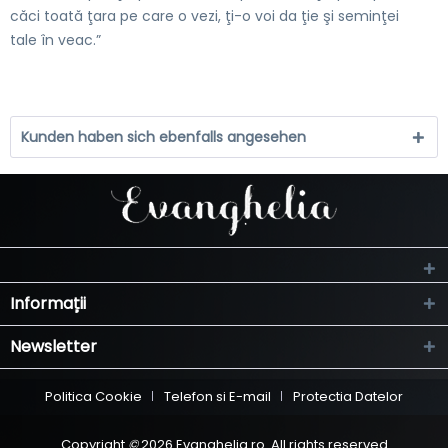
căci toată ţara pe care o vezi, ţi-o voi da ţie şi seminţei
tale în veac.”
Kunden haben sich ebenfalls angesehen
Informații
Newsletter
Politica Cookie
Telefon si E-mail
Protectia Datelor
Copyright
©
2026 Evanghelia.ro. All rights reserved