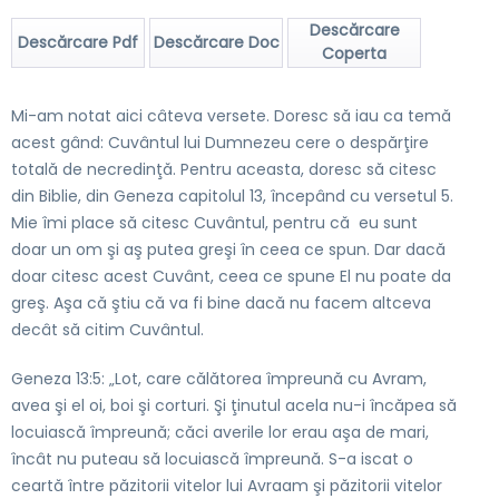
Descărcare
Descărcare Pdf
Descărcare Doc
Coperta
Mi-am notat aici câteva versete. Doresc să iau ca temă
acest gând: Cuvântul lui Dumnezeu cere o despărţire
totală de necredinţă. Pentru aceasta, doresc să citesc
din Biblie, din Geneza capitolul 13, începând cu versetul 5.
Mie îmi place să citesc Cuvântul, pentru că eu sunt
doar un om şi aş putea greşi în ceea ce spun. Dar dacă
doar citesc acest Cuvânt, ceea ce spune El nu poate da
greş. Aşa că ştiu că va fi bine dacă nu facem altceva
decât să citim Cuvântul.
Geneza 13:5: „Lot, care călătorea împreună cu Avram,
avea şi el oi, boi şi corturi. Şi ţinutul acela nu-i încăpea să
locuiască împreună; căci averile lor erau aşa de mari,
încât nu puteau să locuiască împreună. S-a iscat o
ceartă între păzitorii vitelor lui Avraam şi păzitorii vitelor