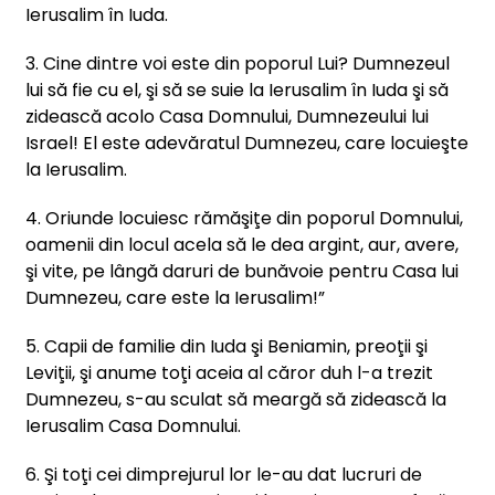
Ierusalim în Iuda.
3. Cine dintre voi este din poporul Lui? Dumnezeul
lui să fie cu el, şi să se suie la Ierusalim în Iuda şi să
zidească acolo Casa Domnului, Dumnezeului lui
Israel! El este adevăratul Dumnezeu, care locuieşte
la Ierusalim.
4. Oriunde locuiesc rămăşiţe din poporul Domnului,
oamenii din locul acela să le dea argint, aur, avere,
şi vite, pe lângă daruri de bunăvoie pentru Casa lui
Dumnezeu, care este la Ierusalim!”
5. Capii de familie din Iuda şi Beniamin, preoţii şi
Leviţii, şi anume toţi aceia al căror duh l-a trezit
Dumnezeu, s-au sculat să meargă să zidească la
Ierusalim Casa Domnului.
6. Şi toţi cei dimprejurul lor le-au dat lucruri de