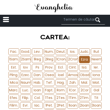
Menü
CARTEA:
Fac.
Exod.
Lev.
Num.
Deut.
Ios.
Judc.
Rut
1Sam.
2Sam
1Reg
2Reg
1Cron.
2Cron.
Neem.
Ezra
Est.
Iov
Ps
Prov.
Ecl.
Cint.
Isa.
Ier.
Pling.
Ezec.
Dan.
Osea
Ioel
Amos
Obad.
Iona
Mica
Naum
Hab.
Tef.
Hag.
Zah.
Mal.
Mat.
Marc.
Luc.
Ioan
Fapt.
Rom.
1Cor.
2Cor
Gal
Efes.
Filip.
Col.
1Tes.
2Tes.
1Tim.
2Tim.
Tit
Filim.
Evr.
Iac.
1Pet.
2Pet.
1Ioan
2Ioan
3Ioan