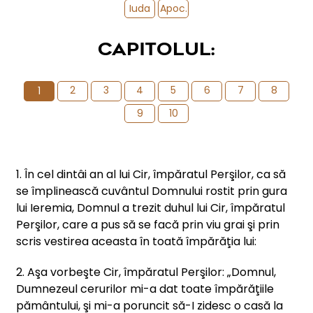
Iuda
Apoc.
CAPITOLUL:
2
3
4
5
6
7
8
1
9
10
1. În cel dintâi an al lui Cir, împăratul Perşilor, ca să
se împlinească cuvântul Domnului rostit prin gura
lui Ieremia, Domnul a trezit duhul lui Cir, împăratul
Perşilor, care a pus să se facă prin viu grai şi prin
scris vestirea aceasta în toată împărăţia lui:
2. Aşa vorbeşte Cir, împăratul Perşilor: „Domnul,
Dumnezeul cerurilor mi-a dat toate împărăţiile
pământului, şi mi-a poruncit să-I zidesc o casă la