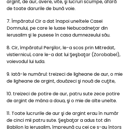
argint, de aur, avere, vite, şi lucruri scumpe, afară
de toate darurile de bună voie.
7. Împăratul Cir a dat înapoi uneltele Casei
Domnului, pe care le luase Nebucadneţar din
Ierusalim şi le pusese în casa dumnezeului său.
8. Cir, împăratul Perşilor, le-a scos prin Mitredat,
vistiernicul, care le-a dat lui Şeşbaţar (Zorobabel),
voievodul lui Iuda.
9. Iată-le numărul: treizeci de ligheane de aur, o mie
de ligheane de argint, douăzeci şi nouă de cuţite,
10. treizeci de potire de aur, patru sute zece potire
de argint de mâna a doua, şi o mie de alte unelte.
11. Toate lucrurile de aur şi de argint erau în număr
de cinci mii patru sute. Şeşbaţar a adus tot din
Babilon la Ierusalim, împreună cu cei ce s-au întors