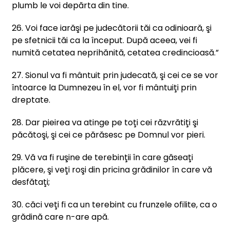
plumb le voi depărta din tine.
26. Voi face iarăşi pe judecătorii tăi ca odinioară, şi
pe sfetnicii tăi ca la început. După aceea, vei fi
numită cetatea neprihănită, cetatea credincioasă.”
27. Sionul va fi mântuit prin judecată, şi cei ce se vor
întoarce la Dumnezeu în el, vor fi mântuiţi prin
dreptate.
28. Dar pieirea va atinge pe toţi cei răzvrătiţi şi
păcătoşi, şi cei ce părăsesc pe Domnul vor pieri.
29. Vă va fi ruşine de terebinţii în care găseaţi
plăcere, şi veţi roşi din pricina grădinilor în care vă
desfătaţi;
30. căci veţi fi ca un terebint cu frunzele ofilite, ca o
grădină care n-are apă.