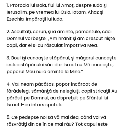
1. Prorocia lui Isaia, fiul lui Amoţ, despre Iuda şi
Ierusalim, pe vremea lui Ozia, Iotam, Ahaz şi
Ezechia, împăraţii lui Iuda.
2. Ascultaţi, ceruri, şi ia aminte, pământule, căci
Domnul vorbeşte: „Am hrănit şi am crescut nişte
copii, dar ei s-au răsculat împotriva Mea.
3. Boul îşi cunoaşte stăpânul, şi măgarul cunoaşte
ieslea stăpânului său: dar Israel nu Mă cunoaşte,
poporul Meu nu ia aminte la Mine.”
4. Vai, neam păcătos, popor încărcat de
fărădelegi, sămânţă de nelegiuiţi, copii stricaţi! Au
părăsit pe Domnul, au dispreţuit pe Sfântul lui
Israel. I-au întors spatele...
5. Ce pedepse noi să vă mai dea, când voi vă
răzvrătiţi din ce în ce mai rău? Tot capul este