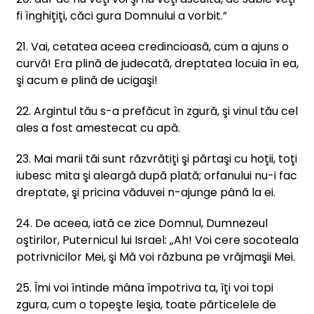
fi înghiţiţi, căci gura Domnului a vorbit.”
21. Vai, cetatea aceea credincioasă, cum a ajuns o
curvă! Era plină de judecată, dreptatea locuia în ea,
şi acum e plină de ucigaşi!
22. Argintul tău s-a prefăcut în zgură, şi vinul tău cel
ales a fost amestecat cu apă.
23. Mai marii tăi sunt răzvrătiţi şi părtaşi cu hoţii, toţi
iubesc mita şi aleargă după plată; orfanului nu-i fac
dreptate, şi pricina văduvei n-ajunge până la ei.
24. De aceea, iată ce zice Domnul, Dumnezeul
oştirilor, Puternicul lui Israel: „Ah! Voi cere socoteala
potrivnicilor Mei, şi Mă voi răzbuna pe vrăjmaşii Mei.
25. Îmi voi întinde mâna împotriva ta, îţi voi topi
zgura, cum o topeşte leşia, toate părticelele de