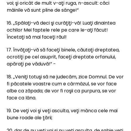
voi; şi oricât de mult v-aţi ruga, n-ascult: căci
mâinile vă sunt pline de sânge!”
16. „Spălaţi-vă deci şi curăţiţi-vă! Luaţi dinaintea
ochilor Mei faptele rele pe care le-aţi făcut!
Încetaţi să mai faceţi răul!
17. Învăţaţi-vă să faceţi binele, căutaţi dreptatea,
ocrotiţi pe cel asuprit, faceţi dreptate orfanului,
apăraţi pe văduvă!” -
18. „Veniţi totuşi să ne judecăm, zice Domnul. De vor
fi păcatele voastre cum e cârmâzul, se vor face
albe ca zăpada; de vor fi roşii ca purpura, se vor
face ca lâna.
19. De veţi voi şi veţi asculta, veţi mânca cele mai
bune roade ale ţării;
20. dar de nu veţi voi şi nu veţi asculta, de sabie veţi