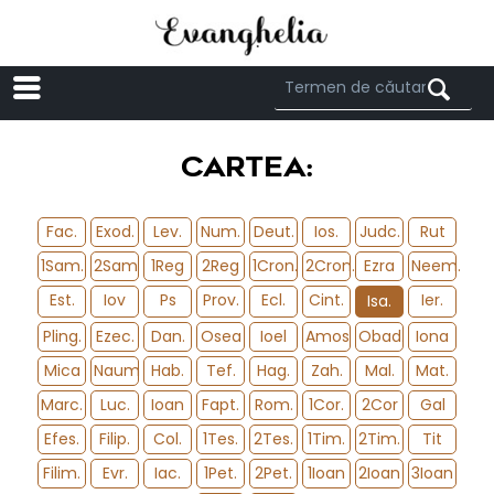
Menü
CARTEA:
Fac.
Exod.
Lev.
Num.
Deut.
Ios.
Judc.
Rut
1Sam.
2Sam
1Reg
2Reg
1Cron.
2Cron.
Ezra
Neem.
Est.
Iov
Ps
Prov.
Ecl.
Cint.
Ier.
Isa.
Pling.
Ezec.
Dan.
Osea
Ioel
Amos
Obad.
Iona
Mica
Naum
Hab.
Tef.
Hag.
Zah.
Mal.
Mat.
Marc.
Luc.
Ioan
Fapt.
Rom.
1Cor.
2Cor
Gal
Efes.
Filip.
Col.
1Tes.
2Tes.
1Tim.
2Tim.
Tit
Filim.
Evr.
Iac.
1Pet.
2Pet.
1Ioan
2Ioan
3Ioan