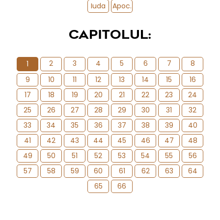
Iuda
Apoc.
CAPITOLUL:
2
3
4
5
6
7
8
1
9
10
11
12
13
14
15
16
17
18
19
20
21
22
23
24
25
26
27
28
29
30
31
32
33
34
35
36
37
38
39
40
41
42
43
44
45
46
47
48
49
50
51
52
53
54
55
56
57
58
59
60
61
62
63
64
65
66