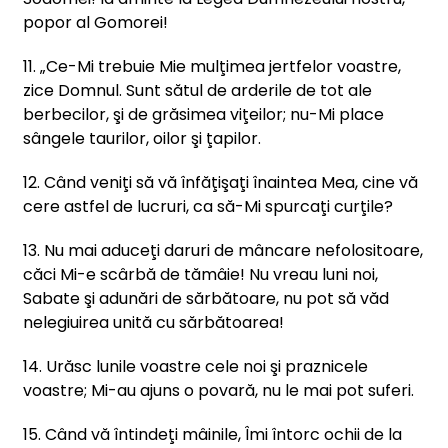
popor al Gomorei!
11. „Ce-Mi trebuie Mie mulţimea jertfelor voastre,
zice Domnul. Sunt sătul de arderile de tot ale
berbecilor, şi de grăsimea viţeilor; nu-Mi place
sângele taurilor, oilor şi ţapilor.
12. Când veniţi să vă înfăţişaţi înaintea Mea, cine vă
cere astfel de lucruri, ca să-Mi spurcaţi curţile?
13. Nu mai aduceţi daruri de mâncare nefolositoare,
căci Mi-e scârbă de tămâie! Nu vreau luni noi,
Sabate şi adunări de sărbătoare, nu pot să văd
nelegiuirea unită cu sărbătoarea!
14. Urăsc lunile voastre cele noi şi praznicele
voastre; Mi-au ajuns o povară, nu le mai pot suferi.
15. Când vă întindeţi mâinile, Îmi întorc ochii de la