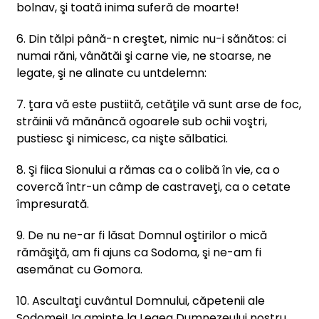
bolnav, şi toată inima suferă de moarte!
6. Din tălpi până-n creştet, nimic nu-i sănătos: ci
numai răni, vânătăi şi carne vie, ne stoarse, ne
legate, şi ne alinate cu untdelemn:
7. ţara vă este pustiită, cetăţile vă sunt arse de foc,
străinii vă mănâncă ogoarele sub ochii voştri,
pustiesc şi nimicesc, ca nişte sălbatici.
8. Şi fiica Sionului a rămas ca o colibă în vie, ca o
covercă într-un câmp de castraveţi, ca o cetate
împresurată.
9. De nu ne-ar fi lăsat Domnul oştirilor o mică
rămăşiţă, am fi ajuns ca Sodoma, şi ne-am fi
asemănat cu Gomora.
10. Ascultaţi cuvântul Domnului, căpetenii ale
Sodomei! Ia aminte la Legea Dumnezeului nostru,