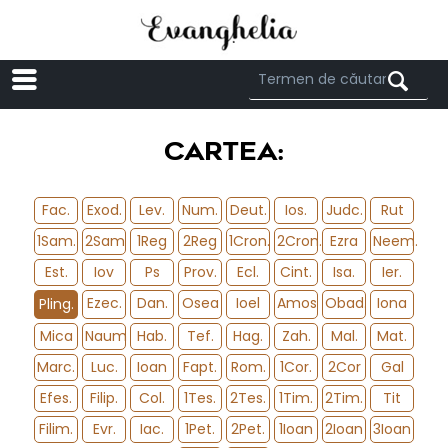
Menü
CARTEA:
Fac.
Exod.
Lev.
Num.
Deut.
Ios.
Judc.
Rut
1Sam.
2Sam
1Reg
2Reg
1Cron.
2Cron.
Ezra
Neem.
Est.
Iov
Ps
Prov.
Ecl.
Cint.
Isa.
Ier.
Ezec.
Dan.
Osea
Ioel
Amos
Obad.
Iona
Pling.
Mica
Naum
Hab.
Tef.
Hag.
Zah.
Mal.
Mat.
Marc.
Luc.
Ioan
Fapt.
Rom.
1Cor.
2Cor
Gal
Efes.
Filip.
Col.
1Tes.
2Tes.
1Tim.
2Tim.
Tit
Filim.
Evr.
Iac.
1Pet.
2Pet.
1Ioan
2Ioan
3Ioan