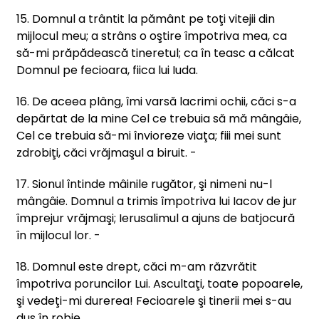
15. Domnul a trântit la pământ pe toţi vitejii din
mijlocul meu; a strâns o oştire împotriva mea, ca
să-mi prăpădească tineretul; ca în teasc a călcat
Domnul pe fecioara, fiica lui Iuda.
16. De aceea plâng, îmi varsă lacrimi ochii, căci s-a
depărtat de la mine Cel ce trebuia să mă mângâie,
Cel ce trebuia să-mi învioreze viaţa; fiii mei sunt
zdrobiţi, căci vrăjmaşul a biruit. -
17. Sionul întinde mâinile rugător, şi nimeni nu-l
mângâie. Domnul a trimis împotriva lui Iacov de jur
împrejur vrăjmaşi; Ierusalimul a ajuns de batjocură
în mijlocul lor. -
18. Domnul este drept, căci m-am răzvrătit
împotriva poruncilor Lui. Ascultaţi, toate popoarele,
şi vedeţi-mi durerea! Fecioarele şi tinerii mei s-au
dus în robie.