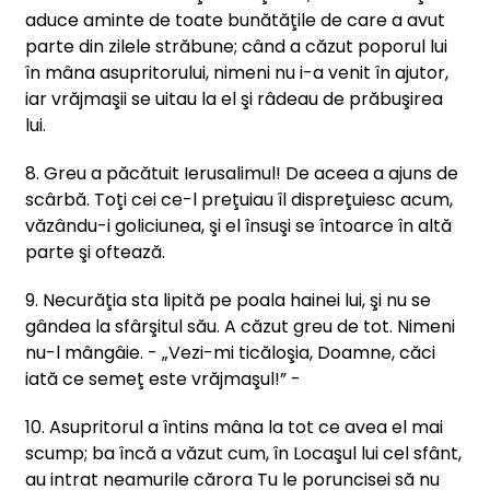
aduce aminte de toate bunătăţile de care a avut
parte din zilele străbune; când a căzut poporul lui
în mâna asupritorului, nimeni nu i-a venit în ajutor,
iar vrăjmaşii se uitau la el şi râdeau de prăbuşirea
lui.
8. Greu a păcătuit Ierusalimul! De aceea a ajuns de
scârbă. Toţi cei ce-l preţuiau îl dispreţuiesc acum,
văzându-i goliciunea, şi el însuşi se întoarce în altă
parte şi oftează.
9. Necurăţia sta lipită pe poala hainei lui, şi nu se
gândea la sfârşitul său. A căzut greu de tot. Nimeni
nu-l mângâie. - „Vezi-mi ticăloşia, Doamne, căci
iată ce semeţ este vrăjmaşul!” -
10. Asupritorul a întins mâna la tot ce avea el mai
scump; ba încă a văzut cum, în Locaşul lui cel sfânt,
au intrat neamurile cărora Tu le poruncisei să nu