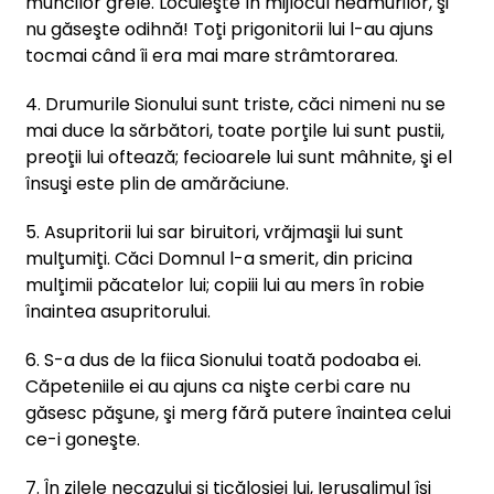
muncilor grele. Locuieşte în mijlocul neamurilor, şi
nu găseşte odihnă! Toţi prigonitorii lui l-au ajuns
tocmai când îi era mai mare strâmtorarea.
4. Drumurile Sionului sunt triste, căci nimeni nu se
mai duce la sărbători, toate porţile lui sunt pustii,
preoţii lui oftează; fecioarele lui sunt mâhnite, şi el
însuşi este plin de amărăciune.
5. Asupritorii lui sar biruitori, vrăjmaşii lui sunt
mulţumiţi. Căci Domnul l-a smerit, din pricina
mulţimii păcatelor lui; copiii lui au mers în robie
înaintea asupritorului.
6. S-a dus de la fiica Sionului toată podoaba ei.
Căpeteniile ei au ajuns ca nişte cerbi care nu
găsesc păşune, şi merg fără putere înaintea celui
ce-i goneşte.
7. În zilele necazului şi ticăloşiei lui, Ierusalimul îşi