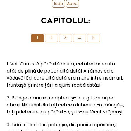
Iuda
Apoc.
CAPITOLUL:
2
3
4
5
1
1. Vai! Cum stă părăsită acum, cetatea aceasta
atât de plină de popor altă dată! A rămas ca o
văduvă! Ea, care altă dată era mare între neamuri,
fruntaşă printre ţări, a ajuns roabă astăzi!
2. Plânge amarnic noaptea, şi-i curg lacrimi pe
obraji. Nici unul din toţi cei ce o iubeau n-o mângâie;
toţi prietenii ei au părăsit-o, şi i s-au făcut vrăjmaşi.
3. Iuda a plecat în pribegie, din pricina apăsării şi