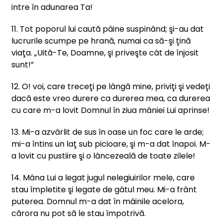
intre în adunarea Ta!
11. Tot poporul lui caută pâine suspinând; şi-au dat
lucrurile scumpe pe hrană, numai ca să-şi ţină
viaţa. „Uită-Te, Doamne, şi priveşte cât de înjosit
sunt!”
12. O! voi, care treceţi pe lângă mine, priviţi şi vedeţi
dacă este vreo durere ca durerea mea, ca durerea
cu care m-a lovit Domnul în ziua mâniei Lui aprinse!
13. Mi-a azvârlit de sus în oase un foc care le arde;
mi-a întins un laţ sub picioare, şi m-a dat înapoi. M-
a lovit cu pustiire şi o lâncezeală de toate zilele!
14. Mâna Lui a legat jugul nelegiuirilor mele, care
stau împletite şi legate de gâtul meu. Mi-a frânt
puterea. Domnul m-a dat în mâinile acelora,
cărora nu pot să le stau împotrivă.