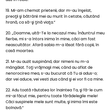
19. Mi-am chemat prietenii, dar m-au înşelat,
preoţii şi bătrânii mei au murit în cetate, căutând
hrană, ca să-şi ţină viaţa.”
20. „Doamne, uită-Te la necazul meu. Înăuntrul meu
fierbe, mi s-a întors inima în mine, căci am fost
neascultător. Afară sabia m-a lăsat fără copii, în
casă moartea.
21. M-au auzit suspinând, dar nimeni nu m-a
mângâiat. Toţi vrăjmaşii mei, când au aflat de
nenorocirea mea, s-au bucurat că Tu ai adus-o;
dar vei aduce, vei vesti ziua când şi ei vor fi ca mine.
22. Adu toată răutatea lor înaintea Ta, şi fă-le cum
mi-ai făcut mie, pentru toate fărădelegile mele!
Căci suspinele mele sunt multe, şi inima îmi este
bolnavă.”